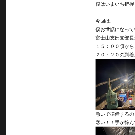
僕はいまいち把握
今回は、
僕お世話になって
富士山支部支部長
１５：００頃から
２０：２０の到着
急いで準備するの
寒い！！手が悴ん