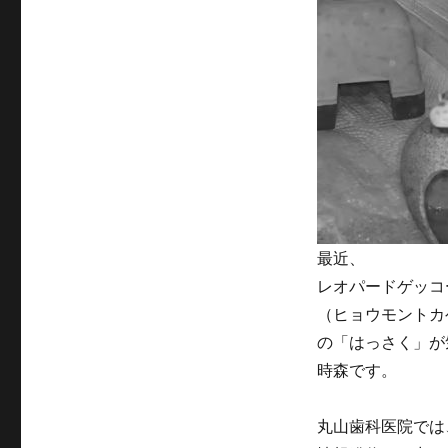
た
な
試
み
に
最近、
レオパードゲッコ
（ヒョウモントカ
の「はっさく」が
時森です。
丸山歯科医院では