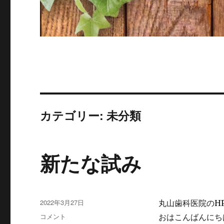
カテゴリー: 未分類
新たな試み
投
2022年3月27日
丸山歯科医院のH
稿
新
コメント
おはこんばんにち
日: