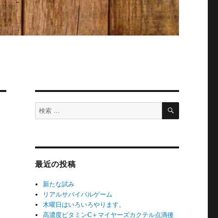
検
検
索
索
対
象:
最近の投稿
新たな試み
リアルサバイバルゲーム
木曜日はいろいろやります。
高濃度ビタミンC＋マイヤーズカクテル点滴後