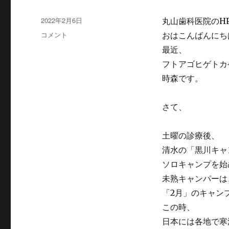
投
2022年2月6日
丸山歯科医院のH
稿
リ
コメント
おはこんばんにち
日:
ア
最近、
ル
フトアゴヒゲトカ
サ
バ
時森です。
イ
バ
さて、
ル
ゲ
ー
土曜の診療後、
ム
清水の「黒川キャ
に
ソロキャンプを始
未熟キャンパーは
「2月」のキャン
この時、
日本には各地で寒